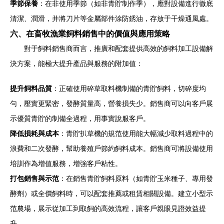
季節保養
：在非使用季節（如非青貯制作季），應對設備進行徹底
清潔、潤滑，并將刀片等金屬部件涂防銹油，存放于干燥通風處。
六、在畜牧漁業飼料銷售中的價值與應用策略
對于飼料銷售商而言，推廣和配套提供高效的飼料加工設備解
決方案，能極大提升產品與服務的附加值：
提升飼料品質
：正確使用碎草取料機制備的青貯飼料，切碎度均
勻，壓實更緊密，發酵質量高，營養損失少。銷售商可以向客戶展
示優質青貯的制備全過程，用事實說服客戶。
降低損耗與成本
：青貯扒草機的規范使用能大幅減少取料過程中的
浪費和二次發酵，幫助養殖戶節約飼料成本。銷售商可將設備使用
培訓作為增值服務，增強客戶粘性。
打包銷售與示范
：在銷售青貯飼料原料（如青貯玉米種子、專用發
酵劑）或全價飼料時，可以配套推薦或租賃相關設備。建立小型示
范農場，展示從加工到取飼的高效流程，讓客戶親眼見證效益提
升。