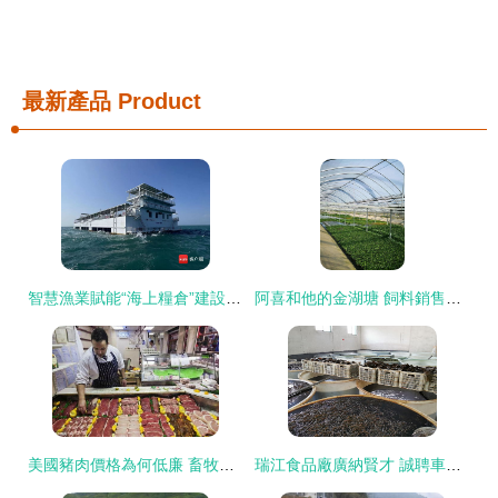
最新產品
Product
智慧漁業賦能“海上糧倉”建設——媒體海南行聚焦樂東龍棲灣海洋牧場
阿喜和他的金湖塘 飼料銷售鋪就小康路
美國豬肉價格為何低廉 畜牧漁業飼料銷售背后的經濟鏈條
瑞江食品廠廣納賢才 誠聘車間男女工與飼料銷售精英