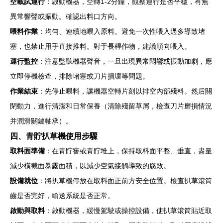
空載試運行
：啟動機器，空轉1-2分鐘，觀察運行是否平穩，有無
異常響聲或振動。確認出料口方向。
喂料作業
：均勻、連續地喂入原料。避免一次性喂入過多導致堵
塞，也禁止用手直接推料。對于長桿作物，建議順向喂入。
運行監控
：注意監聽機器聲音，一旦出現異常悶響或振動加劇，應
立即停機檢查，排除堵塞或刀片損壞等問題。
作業結束
：先停止喂料，讓機器空轉片刻以排空內部殘料。然后關
閉動力，進行清潔和日常保養（清除殘留草屑，檢查刀片磨損情況
并潤滑關鍵軸承）。
四、青貯扒草機使用步驟
取料面準備
：在青貯窖或青貯堆上，保持取料面平整、垂直，盡量
減少橫截面暴露面積，以減少空氣接觸導致的腐敗。
設備就位
：將扒草機停放在取料面正前方安全位置。檢查扒草滾筒
齒是否完好，輸送系統是否正常。
啟動與取料
：啟動機器，緩慢駕駛或操控設備，使扒草滾筒貼近取