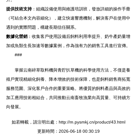
提供技術支持
：組織設備使用與維護培訓班，發放詳細的操作手冊
（可結合本文內容細化），建立快速響應機制，解決客戶在使用中
遇到的實際問題，構建長期信任關系。
數據化營銷
：收集客戶使用設備后飼料利用率提升、奶牛產奶量增
加或魚類生長加速等數據案例，作為強有力的銷售工具進行宣傳。
###
掌握云南碎草取料機與青貯扒草機的科學使用方法，不僅是養
殖戶實現精細化飼養、降本增效的技術保障，也是飼料銷售商拓寬
服務范圍、深化客戶合作的重要策略。將優質的飼料產品與高效的
加工應用技術相結合，共同推動云南畜牧漁業向高質量、可持續方
向發展。
如若轉載，請注明出處：http://m.pysmkj.cn/product/43.html
更新時間：2026-06-18 00:30:19