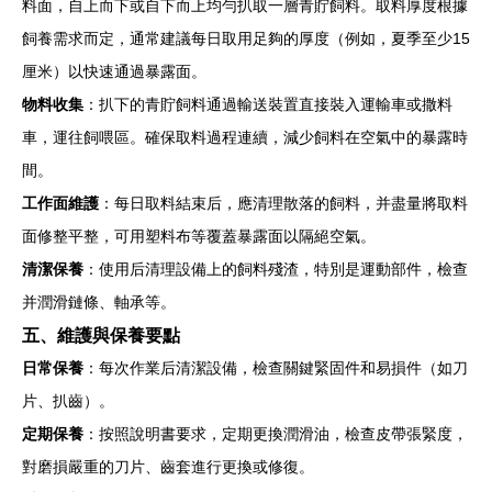
料面，自上而下或自下而上均勻扒取一層青貯飼料。取料厚度根據
飼養需求而定，通常建議每日取用足夠的厚度（例如，夏季至少15
厘米）以快速通過暴露面。
物料收集
：扒下的青貯飼料通過輸送裝置直接裝入運輸車或撒料
車，運往飼喂區。確保取料過程連續，減少飼料在空氣中的暴露時
間。
工作面維護
：每日取料結束后，應清理散落的飼料，并盡量將取料
面修整平整，可用塑料布等覆蓋暴露面以隔絕空氣。
清潔保養
：使用后清理設備上的飼料殘渣，特別是運動部件，檢查
并潤滑鏈條、軸承等。
五、維護與保養要點
日常保養
：每次作業后清潔設備，檢查關鍵緊固件和易損件（如刀
片、扒齒）。
定期保養
：按照說明書要求，定期更換潤滑油，檢查皮帶張緊度，
對磨損嚴重的刀片、齒套進行更換或修復。