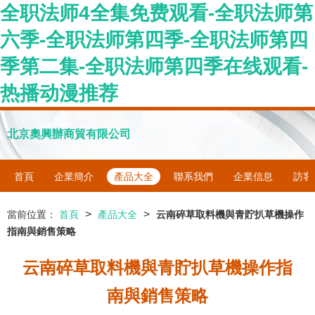
全职法师4全集免费观看-全职法师第
六季-全职法师第四季-全职法师第四
季第二集-全职法师第四季在线观看-
热播动漫推荐
北京奧興辦商貿有限公司
首頁
企業簡介
產品大全
聯系我們
企業信息
訪客
>
>
當前位置：
首頁
產品大全
云南碎草取料機與青貯扒草機操作
指南與銷售策略
云南碎草取料機與青貯扒草機操作指
南與銷售策略