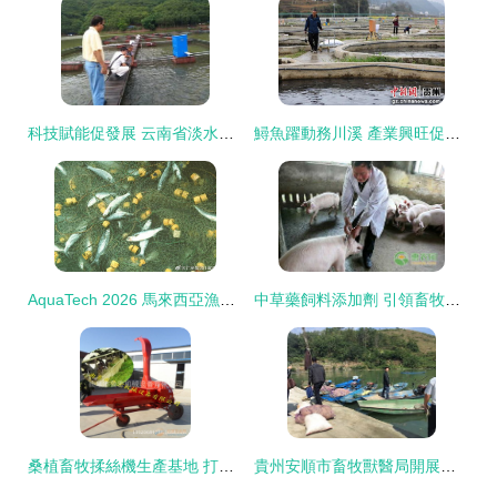
科技賦能促發展 云南省淡水漁業產業體系營養與飼料崗位團隊赴墨江專題調研
鱘魚躍動務川溪 產業興旺促振興——看務川如何以特色養殖與配套服務激活鄉村經濟
AquaTech 2026 馬來西亞漁業展覽會 領航漁業新紀元，驅動畜牧漁業飼料銷售創新
中草藥飼料添加劑 引領畜牧養殖新技術的綠色變革
桑植畜牧揉絲機生產基地 打造高效飼料秸稈鍘草機與畜牧漁業飼料銷售一體化服務
貴州安順市畜牧獸醫局開展漁業船舶安全生產隱患大檢查 筑牢畜牧漁業飼料銷售安全防線