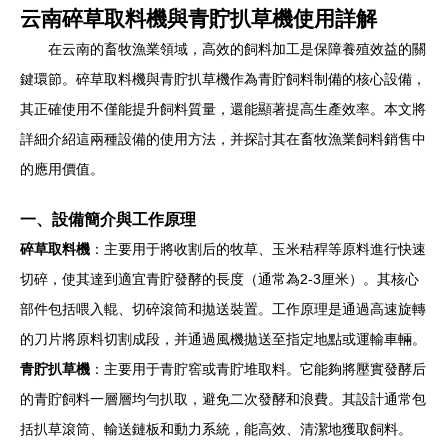
云南碎草取料機與青貯扒草機使用詳解
在云南的畜牧漁業領域，高效的飼料加工是保障養殖效益的關
鍵環節。碎草取料機與青貯扒草機作為青貯飼料制備的核心設備，
其正確使用不僅能提升飼料質量，還能顯著提高生產效率。本文將
詳細介紹這兩種設備的使用方法，并探討其在畜牧漁業飼料銷售中
的應用價值。
一、設備簡介與工作原理
碎草取料機
：主要用于將收割后的牧草、玉米秸稈等原料進行快速
切碎，使其達到適宜青貯發酵的長度（通常為2-3厘米）。其核心
部件包括喂入輥、切碎滾筒和拋送裝置。工作原理是通過高速旋轉
的刀片將原料切割成段，并通過風機拋送至指定地點或運輸車輛。
青貯扒草機
：主要用于青貯窖或青貯堆取料。它能夠將壓實發酵后
的青貯飼料一層層均勻扒取，避免二次發酵和浪費。其設計通常包
括扒草滾筒、輸送鏈板和動力系統，能高效、清潔地獲取飼料。