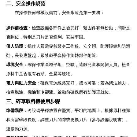
二、安全操作規范
在操作任何機械設備前，安全永遠是第一要務：
操作前檢查
：檢查設備各部件是否完好，緊固件有無松動，潤滑是
否到位，特別是刀片是否鋒利、安裝牢固。
個人防護
：操作人員需穿戴緊身工作服、安全帽、防護眼鏡和防滑
鞋，長發應盤起，嚴禁戴手套操作旋轉部件附近。
環境安全
：確保作業區域平坦、空曠，遠離兒童和閑雜人員。檢查
原料中是否混有石頭、金屬等硬物。
電力與動力安全
：確保電源線路完好，接地可靠；若為柴油動力，
檢查燃油、機油和冷卻液。啟動前確保所有防護罩就位。
三、碎草取料機使用步驟
準備階段
：將設備平穩放置在堅實、平坦的地面上。根據原料種類
和所需碎段長度，調整刀片間隙或更換刀片（參考設備說明書）。
連接動力源。